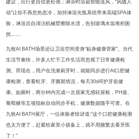
建议，出行更自信更松弛；淋浴时浴霸智能送风，“风随人
动”让你不再忽热忽冷，加持淋浴光氛系统带来高端SPA体
验，淋浴后自清洁机械臂擦除水渍，告别玻璃水垢堆积困
扰……
九牧AI BATH场景还让卫浴空间变身“贴身健康管家”。当代
生活节奏快，许多人忙于工作生活而忽视了日常健康检
测。而现在，用户在洗漱刷牙时，就能同步进行AI口腔健
康检测，查看蛀牙、牙菌斑情况，每天30s呵护牙齿健
康。如厕时，两分钟内完成一次居家无感轻尿检，PH值、
葡萄糖等五项指标自动同步手机，健康数据随手可查。在
九牧AI BATH展厅，一位体验者惊讶道:“这个口腔健康检测
也太方便了，赶紧给家里小孩备上，就不用频繁去看牙医
了！”