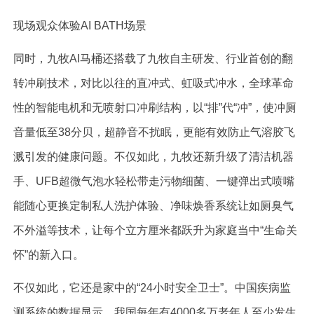
现场观众体验AI BATH场景
同时，九牧AI马桶还搭载了九牧自主研发、行业首创的翻
转冲刷技术，对比以往的直冲式、虹吸式冲水，全球革命
性的智能电机和无喷射口冲刷结构，以“排”代“冲”，使冲厕
音量低至38分贝，超静音不扰眠，更能有效防止气溶胶飞
溅引发的健康问题。不仅如此，九牧还新升级了清洁机器
手、UFB超微气泡水轻松带走污物细菌、一键弹出式喷嘴
能随心更换定制私人洗护体验、净味焕香系统让如厕臭气
不外溢等技术，让每个立方厘米都跃升为家庭当中“生命关
怀”的新入口。
不仅如此，它还是家中的“24小时安全卫士”。中国疾病监
测系统的数据显示，我国每年有4000多万老年人至少发生