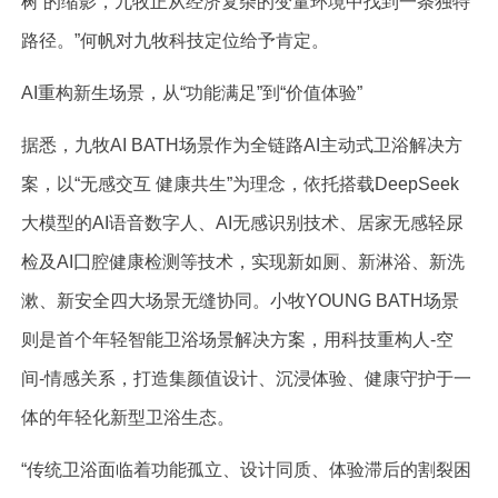
树’的缩影，九牧正从经济复杂的变量环境中找到一条独特
路径。”何帆对九牧科技定位给予肯定。
AI重构新生场景，从“功能满足”到“价值体验”
据悉，九牧AI BATH场景作为全链路AI主动式卫浴解决方
案，以“无感交互 健康共生”为理念，依托搭载DeepSeek
大模型的AI语音数字人、AI无感识别技术、居家无感轻尿
检及AI囗腔健康检测等技术，实现新如厕、新淋浴、新洗
漱、新安全四大场景无缝协同。小牧YOUNG BATH场景
则是首个年轻智能卫浴场景解决方案，用科技重构人-空
间-情感关系，打造集颜值设计、沉浸体验、健康守护于一
体的年轻化新型卫浴生态。
“传统卫浴面临着功能孤立、设计同质、体验滞后的割裂困