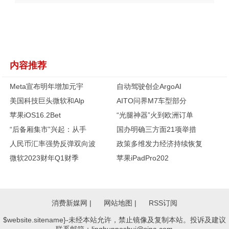
内容推荐
Meta宣布明年增加元宇
自动驾驶创企ArgoAI
美国科技巨头微软和Alp
AITO问界M7车型部分
苹果iOS16.2Bet
“光腿神器”火到欧洲订单
“后备厢集市”兴起：从手
国办明确三方面21项举措
人民币汇率强势反弹双向波
政策多维发力经济持续恢复
微软2023财年Q1财季
苹果iPadPro202
消费新媒网 |
网站地图 |
RSS订阅
$website.sitename}-未经本站允许，禁止镜像及复制本站。投诉及建议