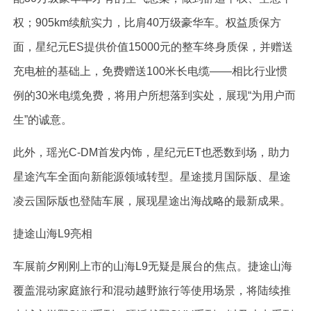
权；905km续航实力，比肩40万级豪华车。权益质保方
面，星纪元ES提供价值15000元的整车终身质保，并赠送
充电桩的基础上，免费赠送100米长电缆——相比行业惯
例的30米电缆免费，将用户所想落到实处，展现“为用户而
生”的诚意。
此外，瑶光C-DM首发内饰，星纪元ET也悉数到场，助力
星途汽车全面向新能源领域转型。星途揽月国际版、星途
凌云国际版也登陆车展，展现星途出海战略的最新成果。
捷途山海L9亮相
车展前夕刚刚上市的山海L9无疑是展台的焦点。捷途山海
覆盖混动家庭旅行和混动越野旅行等使用场景，将陆续推