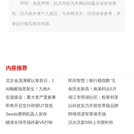
声明：免责声明：此文内容为本网站转载企业宣传资
讯，仅代表作者个人观点，与本网无关。仅供读者参考，并
请自行核实相关内容。
内容推荐
北京金茂满曜认筹首日，1
民间智慧丨银行稳指数“主
AI唤醒场景新生！九牧A
创历史新高！南港码头5月
安源煤业：重大资产置换事
靖江市明湖社区：粽香邻里
即将开启交付仰望U7首批
以科技实力共筑世界级品牌
Seeds鹿明机器人宣布
阿维塔进军香港市场
瞄准全球市场祥菱V5打响
沃尔沃新S90上市限时价