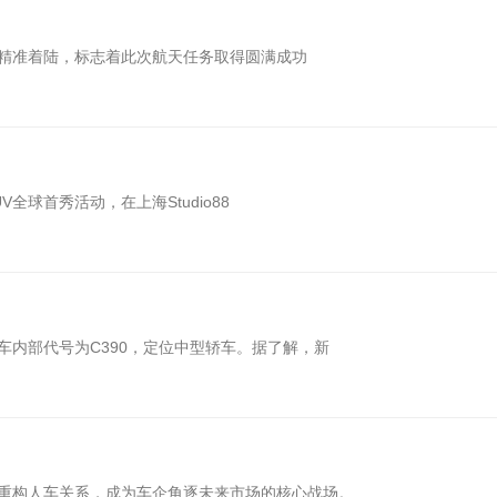
陆场精准着陆，标志着此次航天任务取得圆满成功
全球首秀活动，在上海Studio88
内部代号为C390，定位中型轿车。据了解，新
重构人车关系，成为车企角逐未来市场的核心战场。