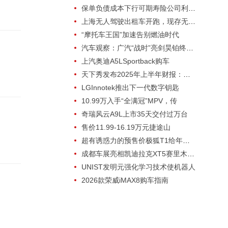
保单负债成本下行可期寿险公司利差风险
上海无人驾驶出租车开跑，现存无人驾驶
“摩托车王国”加速告别燃油时代
汽车观察：广汽“战时”亮剑昊铂终结增
上汽奥迪A5LSportback购车
天下秀发布2025年上半年财报：营收
LGInnotek推出下一代数字钥匙
10.99万入手“全满冠”MPV，传
奇瑞风云A9L上市35天交付过万台
售价11.99-16.19万元捷途山
超有诱惑力的预售价极狐T1给年轻人带
成都车展亮相凯迪拉克XT5赛里木蓝官
UNIST发明元强化学习技术使机器人
2026款荣威iMAX8购车指南