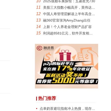
10
2025成都车展探馆：五菱星光730
11
美股三大指数小幅高开，英伟达绩后涨超
12
中国人寿管理层解读上半年高含金量成绩
13
融360官宣张洵AmyZhang出任
14
上新！个人养老金理财产品扩容
15
利润超8581亿元，软件开发相关企业
热门推荐
点单奶茶避坑指南冲上热搜，现存奶茶店