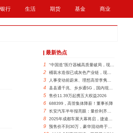
银行
生活
期货
基金
商业
最新热点
1
“中国造”医疗器械高质量破局，现存相
2
桶装水造假已成灰色产业链，现存纯净水
3
人事变动前蔚来、理想高管李隽加入FF
4
县县通千兆、乡乡通5G，国内现存5G
5
售价11.39万起携五大权益2026
6
688399，高管集体降薪！董事长降
7
长安汽车半年报亮眼：量价利齐升，驶入
8
2025年成都车展大幕将启，捷途汽车
9
预售价不到30万，豪华混动终于来了一